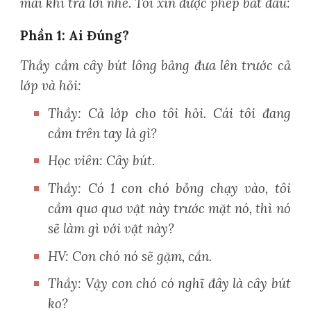
mái khi trả lời nhé. Tôi xin được phép bắt đầu:
Phần 1: Ai Đúng?
Thầy cầm cây bút lông bảng đưa lên trước cả
lớp và hỏi:
Thầy: Cả lớp cho tôi hỏi. Cái tôi đang
cầm trên tay là gì?
Học viên: Cây bút.
Thầy: Có 1 con chó bỗng chạy vào, tôi
cầm quơ quơ vật này trước mặt nó, thì nó
sẽ làm gì với vật này?
HV: Con chó nó sẽ gặm, cắn.
Thầy: Vậy con chó có nghĩ đây là cây bút
ko?