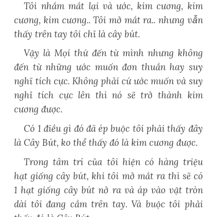
Tôi nhắm mắt lại và ước, kim cương, kim
cương, kim cương.. Tôi mở mắt ra.. nhưng vẫn
thấy trên tay tôi chỉ là cây bút.
Vậy là Mọi thứ đến từ mình nhưng không
đến từ những ước muốn đơn thuần hay suy
nghĩ tích cực. Không phải cứ ước muốn và suy
nghỉ tích cực lên thì nó sẽ trở thành kim
cương được.
Có 1 điều gì đó đã ép buộc tôi phải thấy đây
là Cây Bút, ko thể thấy đó là kim cương được.
Trong tâm trí của tôi hiện có hàng triệu
hạt giống cây bút, khi tôi mở mắt ra thì sẽ có
1 hạt giống cây bút nở ra và áp vào vật tròn
dài tôi đang cầm trên tay. Và buộc tôi phải