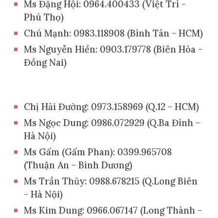
Ms Đặng Hội: 0964.400433 (Việt Trì -
Phú Thọ)
Chú Mạnh
: 09
83
.
118908
(
Bình Tân
-
HCM
)
Ms Nguyễn Hiền: 0903.179778 (Biên Hòa -
Đồng Nai)
Chị Hải Đường: 0973.158969 (Q.12 - HCM)
Ms
Ngọc Dung
: 098
6
.
072929
(Q.
Ba Đình
-
Hà Nội)
Ms Gấm (Gấm Phan): 0399.965708
(Thuận An - Bình Dương)
Ms Trần Thủy: 0988.678215 (Q.Long Biên
- Hà Nội)
Ms Kim Dung: 0966.067147 (Long Thành -