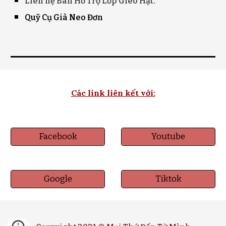
Liên hệ
Ban Hỗ Trợ
Lớp Gieo Hạt.
Quỹ Cụ Già Neo Đơn
Các link liên kết với:
Facebook
Youtube
Google
Tiktok